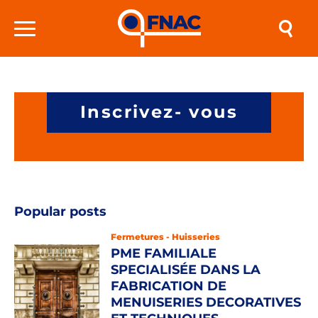
Envie de lire la suite ?
Les annonces de la FNAC sont
disponibles en intégralité après une
inscription au site.
An error occurred
Inscrivez- vous
| SAMEDI 8 AOÛT 2026
Popular posts
Fermetures - Huisseries
PME FAMILIALE
SPECIALISÉE DANS LA
FABRICATION DE
MENUISERIES DECORATIVES