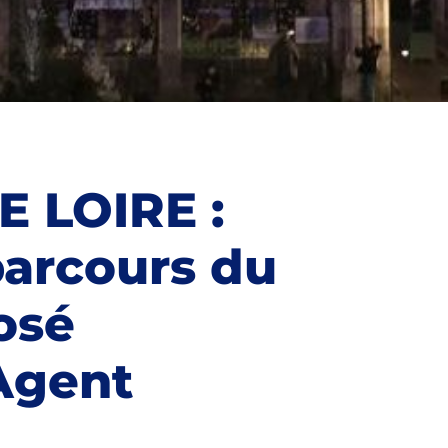
 LOIRE :
parcours du
osé
Agent