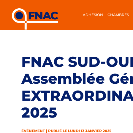
ADHÉSION
CHAMBRES
FNAC SUD-OU
Assemblée Gé
EXTRAORDINAIR
2025
ÉVÈNEMENT | PUBLIÉ LE LUNDI 13 JANVIER 2025