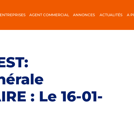
ENTREPRISES
AGENT COMMERCIAL
ANNONCES
ACTUALITÉS
A 
EST:
nérale
E : Le 16-01-