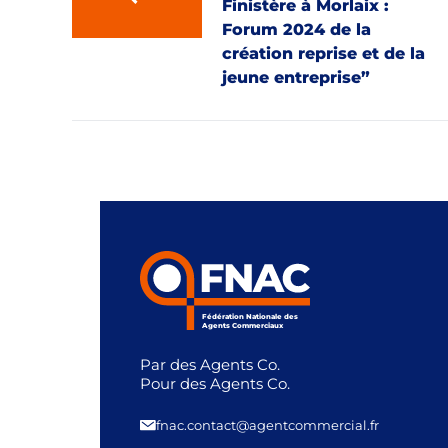
Finistère à Morlaix :
Forum 2024 de la
création reprise et de la
jeune entreprise”
Fédération Nationale des
Agents Commerciaux
Par des Agents Co.
Pour des Agents Co.
fnac.contact@agentcommercial.fr