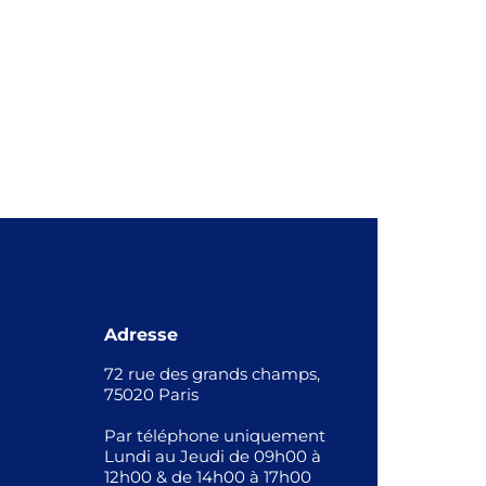
Adresse
72 rue des grands champs,
75020 Paris
Par téléphone uniquement
Lundi au Jeudi de 09h00 à
12h00 & de 14h00 à 17h00