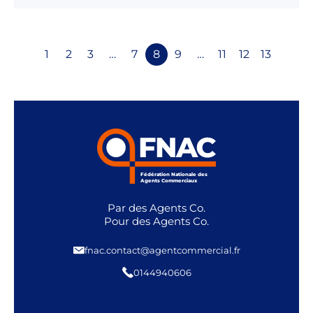
1
2
3
…
7
8
9
…
11
12
13
Fédération Nationale des
Agents Commerciaux
Par des Agents Co.
Pour des Agents Co.
fnac.contact@agentcommercial.fr
0144940606